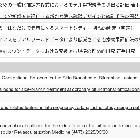
ための一般化推定方程式におけるモデル選択規準の導出と評価 若
して分析感度を評価する新たな臨床試験デザインと統計手法の開発 
る「住むだけで健康になるスマートシティ」 挑戦的研究（萌芽）
イアスをリアルワールドデータにより低減させる治療効果評価法の構
過剰カウントデータにおける変数選択規準の理論的研究 若手研究
Conventional Balloons for the Side Branches of Bifurcation Lesio
lloons for side-branch treatment at coronary bifurcations: optical
s and related factors in late pregnancy: a longitudinal study using a
nventional balloons for the side branch of the bifurcation lesion - 
vascular Revascularization Medicine (共著) 2025/03/30