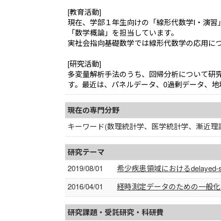
[教育活動]
現在、学部１年生向けの「線形代数学I・演習
「数学概論」を担当しています。
実社会指向基礎数学では線形代数学の応用に
[研究活動]
多変量解析手法のうち、回帰分析について研
す。最近は、パネルデータ、0過剰データ、地
現在の専門分野
キーワード(数理統計学、医学統計学、漸近理
研究テーマ
2019/08/01
希少疾患領域におけるdelayed-s
2016/04/01
経時測定データのための一般化
研究課題・受託研究・科研費