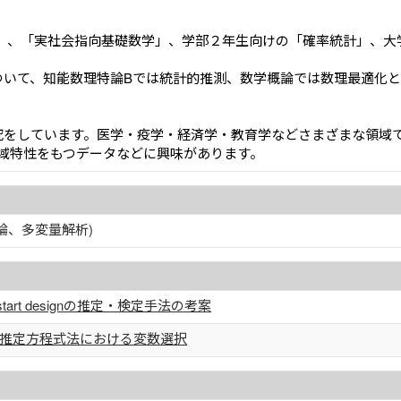
」、「実社会指向基礎数学」、学部２年生向けの「確率統計」、大
ついて、知能数理特論Bでは統計的推測、数学概論では数理最適化
究をしています。医学・疫学・経済学・教育学などさまざまな領域
域特性をもつデータなどに興味があります。
論、多変量解析)
tart designの推定・検定手法の考案
推定方程式法における変数選択