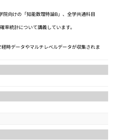
学院向けの「知能数理特論B」、全学共通科目
と確率統計について講義しています。
で経時データやマルチレベルデータが収集されま