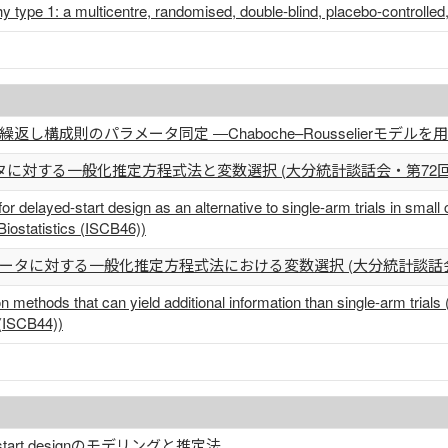
 type 1: a multicentre, randomised, double-blind, placebo-controlled
構成則のパラメータ同定 ―Chaboche–Rousselierモデルを
に対する一般化推定方程式法と変数選択 (大分統計談話会・第72回
r delayed-start design as an alternative to single-arm trials in small c
 Biostatistics (ISCB46))
ータに対する一般化推定方程式法における変数選択 (大分統計談話会
ion methods that can yield additional information than single-arm trials
s (ISCB44))
tart designのモデリングと推定法