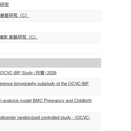
手研究
基盤研究（C）
築 基盤研究（C）
ns: OCVC-BIF Study (共著) 2026
 coherence tomography substudy of the OCVC-BIF
 path analysis model BMC Pregnancy and Childbirth
multicenter randomized controlled study - (OCVC-