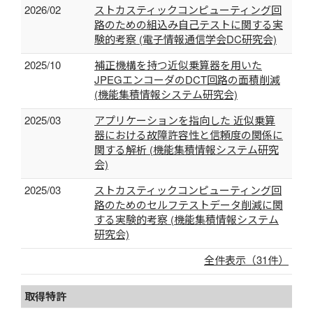
2026/02
ストカスティックコンピューティング回
路のための組込み自己テストに関する実
験的考察 (電子情報通信学会DC研究会)
2025/10
補正機構を持つ近似乗算器を用いた
JPEGエンコーダのDCT回路の面積削減
(機能集積情報システム研究会)
2025/03
アプリケーションを指向した 近似乗算
器における故障許容性と信頼度の関係に
関する解析 (機能集積情報システム研究
会)
2025/03
ストカスティックコンピューティング回
路のためのセルフテストデータ削減に関
する実験的考察 (機能集積情報システム
研究会)
全件表示（31件）
取得特許