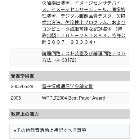
欠陥検出装置、イメージセンサデバイ
ス、イメージセンサモジュール、画像処
理装置、デジタル画像品質テスタ、欠陥
検出方法、欠陥検出プログラム、および
コンピュータ読取可能な記録媒体 （特
許出願２００５－２８０８８８，特許公
開２００７－９３３０４）
論理回路テスト装置及び論理回路テスト
方法 （4133172）
受賞学術賞
2005/05/28
電子情報通信学会論文賞
2005
WRTLT2004 Best Paper Award
教育上の能力
●その他教育活動上特記すべき事項