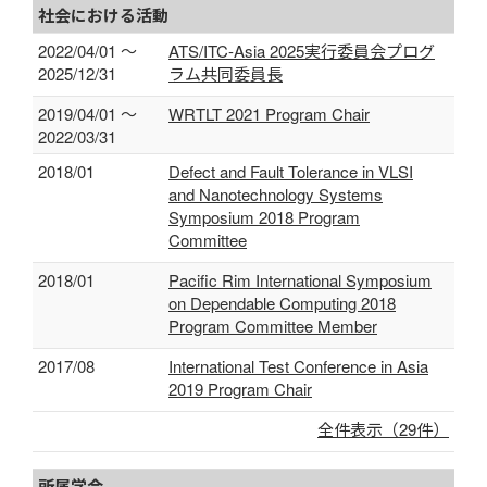
社会における活動
2022/04/01 ～
ATS/ITC-Asia 2025実行委員会プログ
2025/12/31
ラム共同委員長
2019/04/01 ～
WRTLT 2021 Program Chair
2022/03/31
2018/01
Defect and Fault Tolerance in VLSI
and Nanotechnology Systems
Symposium 2018 Program
Committee
2018/01
Pacific Rim International Symposium
on Dependable Computing 2018
Program Committee Member
2017/08
International Test Conference in Asia
2019 Program Chair
全件表示（29件）
所属学会