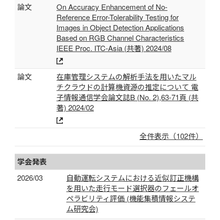
論文
On Accuracy Enhancement of No-
Reference Error-Tolerability Testing for
Images in Object Detection Applications
Based on RGB Channel Characteristics
IEEE Proc. ITC-Asia (共著) 2024/08
論文
在庫管理システムの解析手法を用いたマル
チクラウドの計算機資源の推定について 電
子情報通信学会論文誌B (No. 2),63-71頁 (共
著) 2024/02
全件表示（102件）
学会発表
2026/03
自動運転システムにおける近似訂正機構
を用いた走行モード選択器のフェールオ
ペラビリティ評価 (機能集積情報システ
ム研究会)