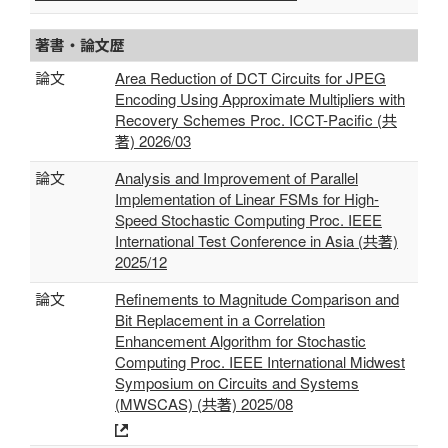
著書・論文歴
論文
Area Reduction of DCT Circuits for JPEG
Encoding Using Approximate Multipliers with
Recovery Schemes Proc. ICCT-Pacific (共
著) 2026/03
論文
Analysis and Improvement of Parallel
Implementation of Linear FSMs for High-
Speed Stochastic Computing Proc. IEEE
International Test Conference in Asia (共著)
2025/12
論文
Refinements to Magnitude Comparison and
Bit Replacement in a Correlation
Enhancement Algorithm for Stochastic
Computing Proc. IEEE International Midwest
Symposium on Circuits and Systems
(MWSCAS) (共著) 2025/08