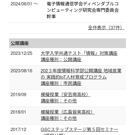
2024/06/01 ～
電子情報通信学会ディペンダブルコ
ンピューティング研究会専門委員会
幹事
全件表示（37件）
公開講座
2023/12/25
大学入学共通テスト「情報」対策講座
講座種別：公開講座
2023/08/16
202３年度情報科学部公開講座 地域産業
の 実践的IoT人材育成プログラム
講座種別：市民講座
2019/09
模擬授業（安芸南高校）
講座種別：その他
2018/01
模擬授業（広島皆実高校）
講座種別：その他
2017/12
GSCステップステージ第５回セミナー