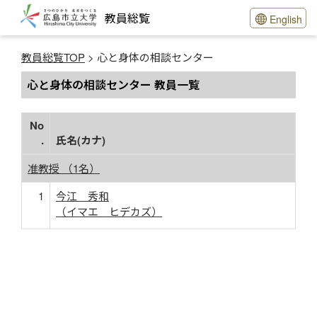
教員総覧
English
教員総覧TOP
> 心と身体の相談センター
心と身体の相談センター 教員一覧
No
.
氏名(カナ)
准教授 （1名）
1
今江 秀和
（イマエ ヒデカズ）