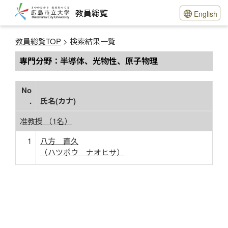
教員総覧
English
教員総覧TOP
> 検索結果一覧
専門分野：半導体、光物性、原子物理
No
.
氏名(カナ)
准教授 （1名）
1
八方 直久
（ハツポウ ナオヒサ）