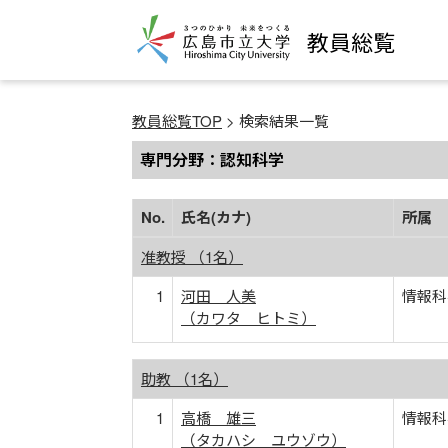
教員総覧
教員総覧TOP
> 検索結果一覧
専門分野：認知科学
No.
氏名(カナ)
所属
准教授 （1名）
1
河田 人美
情報科
（カワタ ヒトミ）
助教 （1名）
1
高橋 雄三
情報科
（タカハシ ユウゾウ）