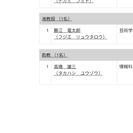
（ナガミ フミト）
准教授 （1名）
1
藤江 竜太郎
芸術学
（フジエ リュウタロウ）
助教 （1名）
1
高橋 雄三
情報科
（タカハシ ユウゾウ）