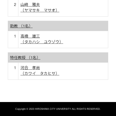
2
山﨑 雅夫
（ヤマサキ マサオ）
助教 （1名）
1
高橋 雄三
（タカハシ ユウゾウ）
特任教授 （1名）
1
河合 孝尚
（カワイ タカヒサ）
Copyright © 2023 HIROSHIMA CITY UNIVERSITY ALL RIGHTS RESERVED.