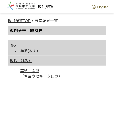
教員総覧
English
教員総覧TOP
> 検索結果一覧
専門分野：経済史
No
.
氏名(カナ)
教授 （1名）
1
業績 太郎
（ギョウセキ タロウ）