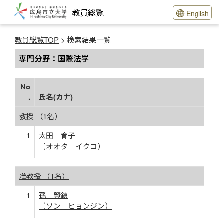
教員総覧
English
教員総覧TOP
> 検索結果一覧
専門分野：国際法学
No
.
氏名(カナ)
教授 （1名）
1
太田 育子
（オオタ イクコ）
准教授 （1名）
1
孫 賢鎮
（ソン ヒョンジン）