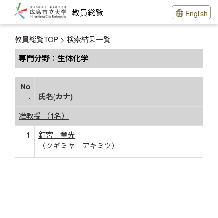
教員総覧
English
教員総覧TOP
> 検索結果一覧
専門分野：生体化学
No
.
氏名(カナ)
准教授 （1名）
1
釘宮 章光
（クギミヤ アキミツ）